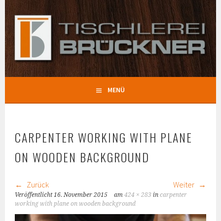
Springe
zum
TISCHLEREI BRÜCKNER
Inhalt
MENÜ
CARPENTER WORKING WITH PLANE
ON WOODEN BACKGROUND
Zurück
Weiter
Veröffentlicht
16. November 2015
am
424 × 283
in
carpenter
working with plane on wooden background