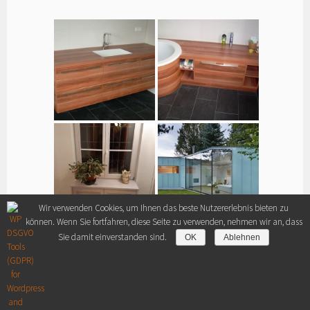
Wir verwenden Cookies, um Ihnen das beste Nutzererlebnis bieten zu
können. Wenn Sie fortfahren, diese Seite zu verwenden, nehmen wir an, dass
Sie damit einverstanden sind.
OK
Ablehnen
PRÄSENTIERT VON AIMMOS-WEBDESIGN
|
VORLAGE: SELA VON
WORDPRESS.COM
.