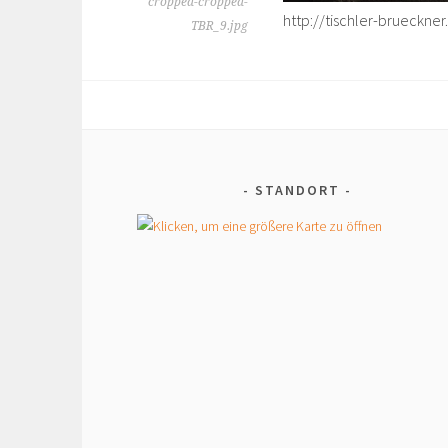
cropped-cropped-
http://tischler-brueckn
TBR_9.jpg
STANDORT