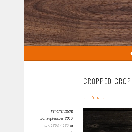
Springe
zum
TISCHLEREI BRÜCKN
Inhalt
H
CROPPED-CROP
Zurück
Veröffentlicht
30. September 2015
am
1364 × 185
in