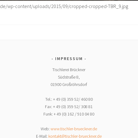
er.de/wp-content/uploads/2015/09/cropped-cropped-TBR_9.jpg
IMPRESSUM
Tischlerei Brückner
Südstraße 8,
01900 Großröhrsdorf
Tel.: + 49 (0) 359 52/ 460 80
Fax: + 49 (0) 359 52/ 308 81
Funk: + 49 (0) 162 / 910 04 80
Web:
www.tischler-brueckner.de
E-Mail:
kontakt@tischler-brueckner.de