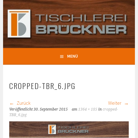
Springe
zum
TISCHLEREI BRÜCKNER
Inhalt
MENÜ
CROPPED-TBR_6.JPG
Zurück
Weiter
Veröffentlicht
30. September 2015
am
1364 × 185
in
cropped-
TBR_6.jpg