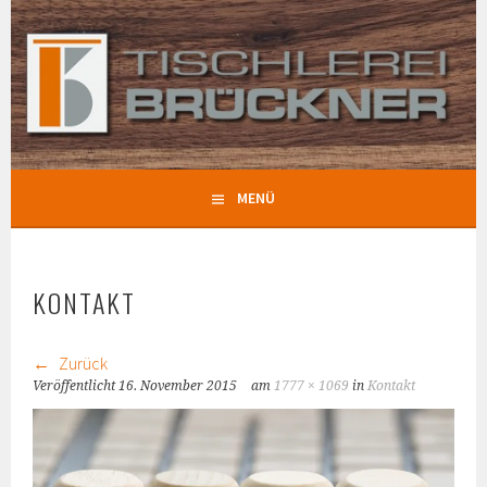
Springe
zum
TISCHLEREI BRÜCKNER
Inhalt
MENÜ
KONTAKT
Zurück
Veröffentlicht
16. November 2015
am
1777 × 1069
in
Kontakt